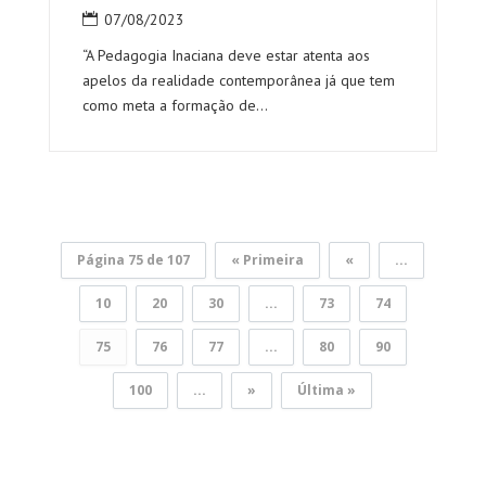
07/08/2023
“A Pedagogia Inaciana deve estar atenta aos
apelos da realidade contemporânea já que tem
como meta a formação de...
Página 75 de 107
« Primeira
«
...
10
20
30
...
73
74
75
76
77
...
80
90
100
...
»
Última »