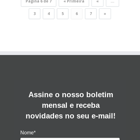
Página 6 de 7
« Primeira
«
...
3
4
5
6
7
»
Assine o nosso boletim
mensal e receba
novidades no seu e-mail!
Nome*