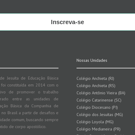
Inscreva-se
Nossas Unidades
de Jesuíta de Educação Básica
Colégio Anchieta (RJ)
) foi constituída em 2014 com o
Colégio Anchieta (RS)
tivo de promover o trabalho
Colégio Antônio Vieira (BA)
grado entre as unidades de
Colégio Catarinense (SC)
ação Básica da Companhia de
Colégio Diocesano (PI)
 no Brasil a partir de desafios e
Colégio dos Jesuítas (MG)
tidade comum, buscando sempre
Colégio Loyola (MG)
ntido de corpo apostólico.
Colégio Medianeira (PR)