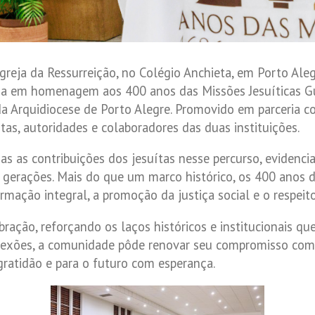
Igreja da Ressurreição, no Colégio Anchieta, em Porto Al
missa em homenagem aos 400 anos das Missões Jesuíticas G
da Arquidiocese de Porto Alegre. Promovido em parceria c
ítas, autoridades e colaboradores das duas instituições.
as as contribuições dos jesuítas nesse percurso, evidenc
r gerações. Mais do que um marco histórico, os 400 anos
mação integral, a promoção da justiça social e o respeit
ção, reforçando os laços históricos e institucionais que
eflexões, a comunidade pôde renovar seu compromisso com
gratidão e para o futuro com esperança.