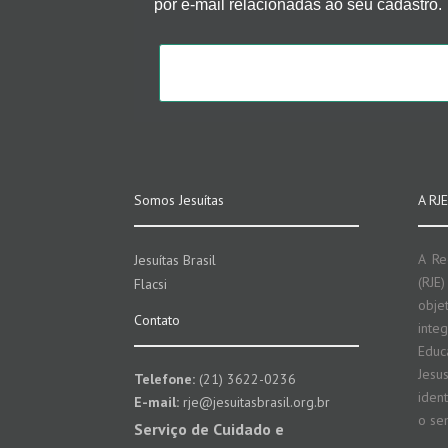
por e-mail relacionadas ao seu cadastro.
Somos Jesuítas
A RJE
A Re
Jesuítas Brasil
(RJE
Flacsi
obje
Contato
inte
Educ
Jesus
Telefone:
(21) 3622-0236
iden
E-mail:
rje@jesuitasbrasil.org.br
o se
Serviço de Cuidado e