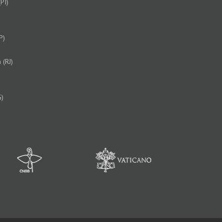
PI)
P)
 (RJ)
G)